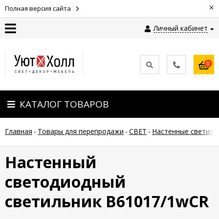
×
Полная версия сайта
Личный кабинет
Контакты
0
Оплата
КАТАЛОГ ТОВАРОВ
Доставка
Главная
-
Товары для перепродажи
-
СВЕТ
-
Настенные светиль
Гарантия
и
возврат
Настенный
светодиодный
Новости
светильник B61017/1wCR
Полезные