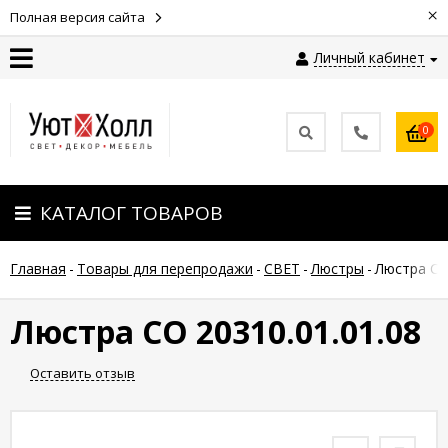
×
Полная версия сайта
Личный кабинет
Контакты
0
Оплата
КАТАЛОГ ТОВАРОВ
Доставка
Главная
-
Товары для перепродажи
-
СВЕТ
-
Люстры
-
Люстра СО
Гарантия
и
возврат
Люстра СО 20310.01.01.08
Оставить отзыв
Новости
Полезные