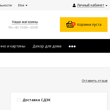
Личный кабинет
льности
Else
Наши магазины
0
Корзина пуста
Пн—Вс 10:00—20:00
нно и картины
Декор для дома
Оставить отзыв
Доставка СДЭК