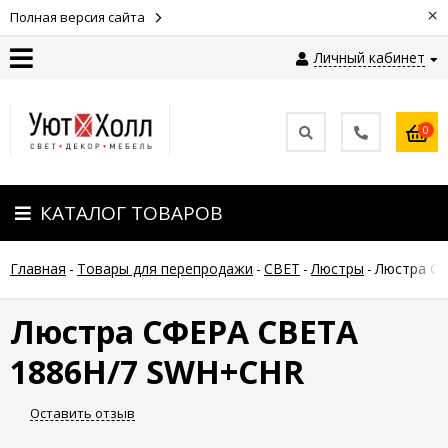
×
Полная версия сайта
Личный кабинет
Контакты
0
Оплата
КАТАЛОГ ТОВАРОВ
Доставка
Главная
-
Товары для перепродажи
-
СВЕТ
-
Люстры
-
Люстра С
Гарантия
и
возврат
Люстра СФЕРА СВЕТА
1886H/7 SWH+CHR
Новости
Оставить отзыв
Полезные