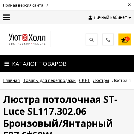
×
Полная версия сайта
Личный кабинет
Контакты
0
Оплата
КАТАЛОГ ТОВАРОВ
Доставка
Главная
-
Товары для перепродажи
-
СВЕТ
-
Люстры
-
Люстра по
Гарантия
и
возврат
Люстра потолочная ST-
Luce SL117.302.06
Новости
Бронзовый/Янтарный
Полезные