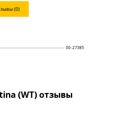
тзывы
(0)
00-27385
tina (WT) отзывы