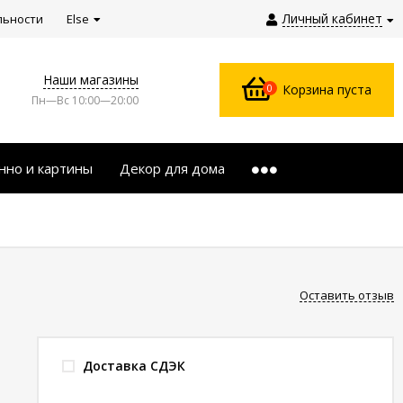
Личный кабинет
льности
Else
Наши магазины
0
Корзина пуста
Пн—Вс 10:00—20:00
нно и картины
Декор для дома
Оставить отзыв
Доставка СДЭК