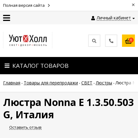
×
Полная версия сайта
Личный кабинет
Контакты
0
Оплата
КАТАЛОГ ТОВАРОВ
Доставка
Главная
-
Товары для перепродажи
-
СВЕТ
-
Люстры
-
Люстра Non
Гарантия
и
возврат
Люстра Nonna E 1.3.50.503
G, Италия
Новости
Оставить отзыв
Полезные