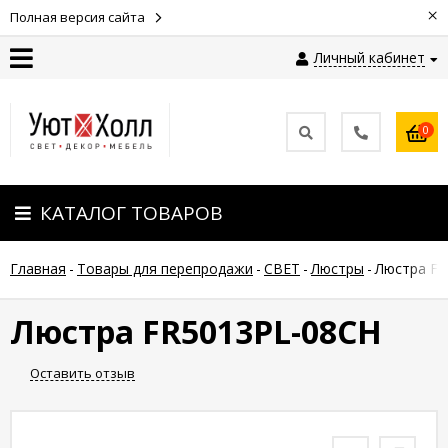
×
Полная версия сайта
Личный кабинет
Контакты
0
Оплата
КАТАЛОГ ТОВАРОВ
Доставка
Главная
-
Товары для перепродажи
-
СВЕТ
-
Люстры
-
Люстра FR
Гарантия
и
возврат
Люстра FR5013PL-08CH
Оставить отзыв
Новости
Полезные