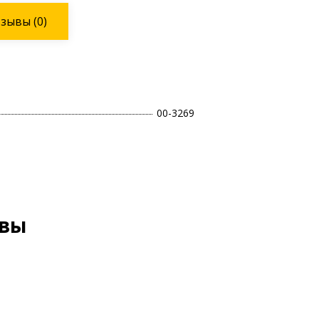
тзывы
(0)
00-3269
ывы