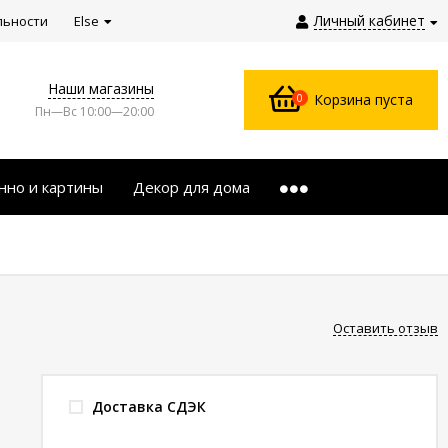
Личный кабинет
льности
Else
Наши магазины
0
Корзина пуста
Пн—Вс 10:00—20:00
нно и картины
Декор для дома
Оставить отзыв
Доставка СДЭК