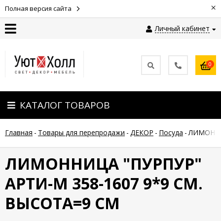
×
Полная версия сайта
Личный кабинет
Контакты
0
Оплата
КАТАЛОГ ТОВАРОВ
Доставка
Главная
-
Товары для перепродажи
-
ДЕКОР
-
Посуда
-
ЛИМОННИ
Гарантия
и
возврат
ЛИМОННИЦА "ПУРПУР"
АРТИ-М 358-1607 9*9 СМ.
Новости
ВЫСОТА=9 СМ
Полезные