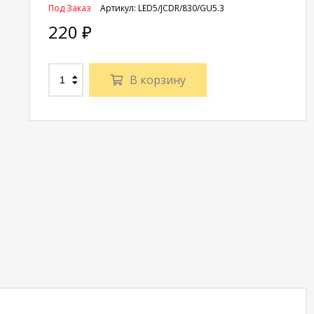
Под Заказ
Артикул:
LED5/JCDR/830/GU5.3
220
₽
В корзину