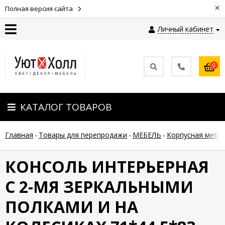
×
Полная версия сайта
Личный кабинет
Контакты
0
Оплата
КАТАЛОГ ТОВАРОВ
Доставка
Главная
-
Товары для перепродажи
-
МЕБЕЛЬ
-
Корпусная мебел
Гарантия
и
возврат
КОНСОЛЬ ИНТЕРЬЕРНАЯ
С 2-МЯ ЗЕРКАЛЬНЫМИ
Новости
ПОЛКАМИ И НА
Полезные