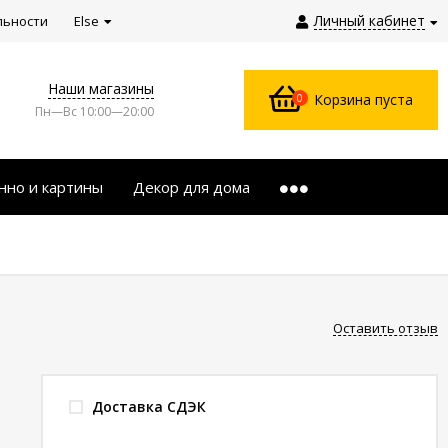
Личный кабинет
льности
Else
Наши магазины
0
Корзина пуста
Пн—Вс 10:00—20:00
нно и картины
Декор для дома
Оставить отзыв
Доставка СДЭК