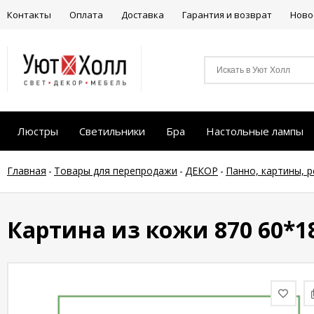
Контакты
Оплата
Доставка
Гарантия и возврат
Ново
Люстры
Светильники
Бра
Настольные лампы
Главная
-
Товары для перепродажи
-
ДЕКОР
-
Панно, картины, 
Картина из кожи 870 60*1