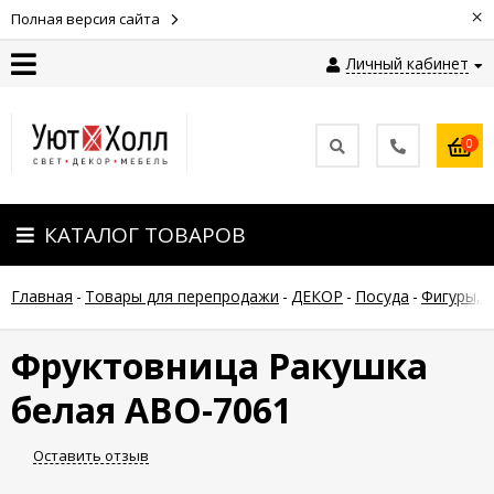
×
Полная версия сайта
Личный кабинет
Контакты
0
Оплата
КАТАЛОГ ТОВАРОВ
Доставка
Главная
-
Товары для перепродажи
-
ДЕКОР
-
Посуда
-
Фигуры, 
Гарантия
и
возврат
Фруктовница Ракушка
белая АВО-7061
Новости
Оставить отзыв
Полезные