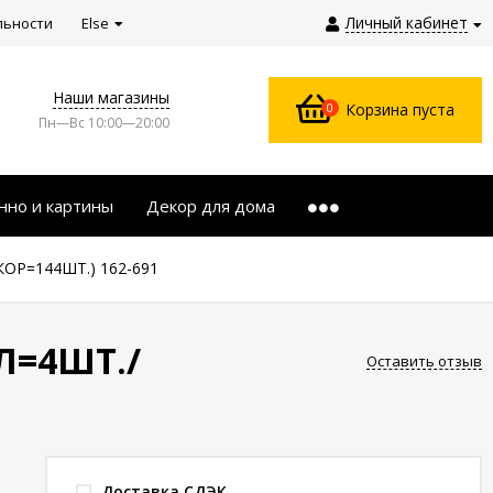
Личный кабинет
льности
Else
Наши магазины
0
Корзина пуста
Пн—Вс 10:00—20:00
нно и картины
Декор для дома
ОР=144ШТ.) 162-691
Л=4ШТ./
Оставить отзыв
Доставка СДЭК