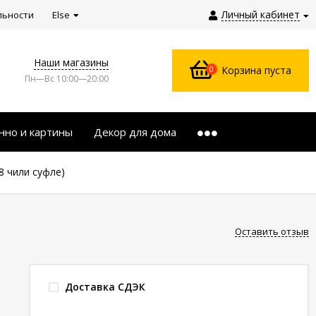
Личный кабинет
льности
Else
Наши магазины
0
Корзина пуста
Пн—Вс 10:00—20:00
нно и картины
Декор для дома
8 чили суфле)
Оставить отзыв
Доставка СДЭК