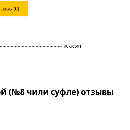
тзывы
(0)
00-36501
ой (№8 чили суфле) отзывы