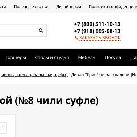
сти
Полезные статьи
Дизайнерам
Политика конфиденциа
+7 (800) 511-10-13
+7 (918) 995-68-13
ЗАКАЗАТЬ ЗВОНОК
Торшеры
Столы и стулья
Мебель
Посуда
Па
диваны, кресла, банкетки, пуфы)
-
Диван "Ярис" не раскладной (№
ой (№8 чили суфле)