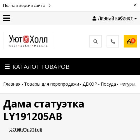
×
Полная версия сайта
Личный кабинет
Контакты
0
Оплата
КАТАЛОГ ТОВАРОВ
Доставка
Главная
-
Товары для перепродажи
-
ДЕКОР
-
Посуда
-
Фигуры, 
Гарантия
и
возврат
Дама статуэтка
LY191205AB
Новости
Оставить отзыв
Полезные