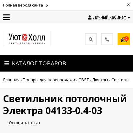
×
Полная версия сайта
Личный кабинет
Контакты
0
Оплата
КАТАЛОГ ТОВАРОВ
Доставка
Главная
-
Товары для перепродажи
-
СВЕТ
-
Люстры
-
Cветильни
Гарантия
и
возврат
Cветильник потолочный
Электра 04133-0.4-03
Новости
Оставить отзыв
Полезные