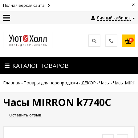
×
Полная версия сайта
Личный кабинет
Контакты
0
Оплата
КАТАЛОГ ТОВАРОВ
Доставка
Главная
-
Товары для перепродажи
-
ДЕКОР
-
Часы
-
Часы MIRR
Гарантия
и
возврат
Часы MIRRON k7740С
Оставить отзыв
Новости
Полезные