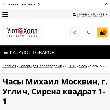
×
Полная версия сайта
Личный кабинет
Контакты
0
Оплата
КАТАЛОГ ТОВАРОВ
Доставка
Главная
-
Товары для перепродажи
-
ДЕКОР
-
Часы
-
Часы Михаил
Гарантия
и
возврат
Часы Михаил Москвин, г.
Углич, Сирена квадрат 1-
Новости
1
Полезные