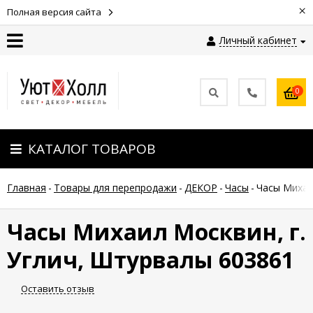
×
Полная версия сайта
Личный кабинет
Контакты
0
Оплата
КАТАЛОГ ТОВАРОВ
Доставка
Главная
-
Товары для перепродажи
-
ДЕКОР
-
Часы
-
Часы Михаи
Гарантия
и
возврат
Часы Михаил Москвин, г.
Углич, Штурвалы 603861
Новости
Оставить отзыв
Полезные