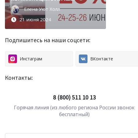
Елена Уют Холл
Елена Уют Холл
25 июля 2024
21 июня 2024
Подпишитесь на наши соцсети:
Инстаграм
ВКонтакте
Контакты:
8 (800) 511 10 13
Горячая линия (из любого региона России звонок
бесплатный)