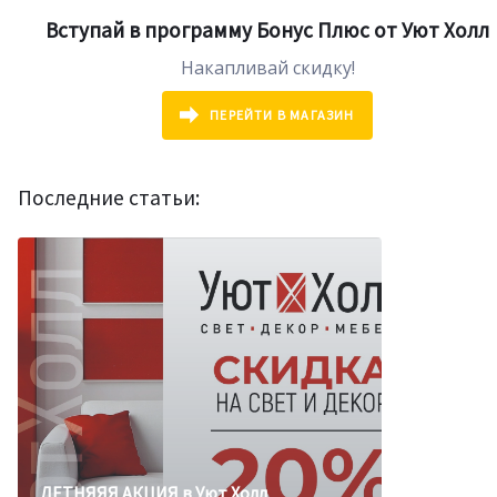
Вступай в программу Бонус Плюс от Уют Холл
Накапливай скидку!
ПЕРЕЙТИ В МАГАЗИН
Последние статьи:
БОДРЯЩИЕ СКИДКИ в летнюю жару!
ЛЕТНЯЯЯ АКЦИЯ в Уют Холл