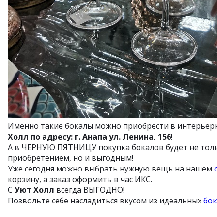
Именно такие бокалы можно приобрести в интерьер
Холл по адресу: г. Анапа ул. Ленина, 156
!
А в ЧЕРНУЮ ПЯТНИЦУ покупка бокалов будет не тол
приобретением, но и выгодным!
Уже сегодня можно выбрать нужную вещь на нашем
корзину, а заказ оформить в час ИКС.
С
Уют Холл
всегда ВЫГОДНО!
Позвольте себе насладиться вкусом из идеальных
бо