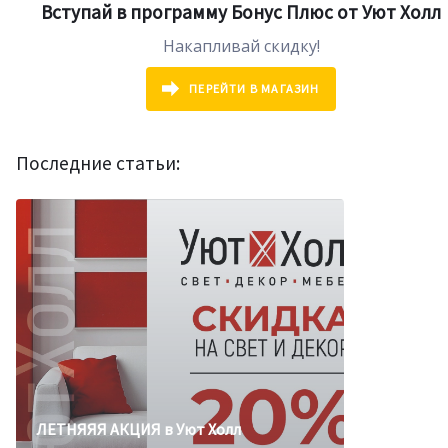
Вступай в программу Бонус Плюс от Уют Холл
Накапливай скидку!
ПЕРЕЙТИ В МАГАЗИН
Последние статьи:
БОДРЯЩИЕ СКИДКИ в летнюю жару!
ЛЕТНЯЯЯ АКЦИЯ в Уют Холл