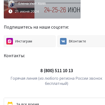
Елена Уют Холл
Елена Уют Холл
25 июля 2024
21 июня 2024
Подпишитесь на наши соцсети:
Инстаграм
ВКонтакте
Контакты:
8 (800) 511 10 13
Горячая линия (из любого региона России звонок
бесплатный)
За все время