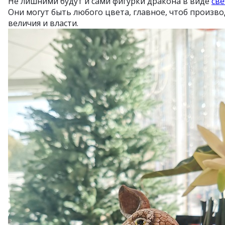
Не лишними будут и сами фигурки дракона в виде
све
Они могут быть любого цвета, главное, чтоб произв
величия и власти.