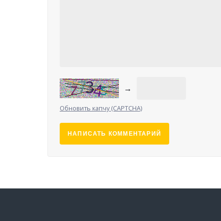
→
Обновить капчу (CAPTCHA)