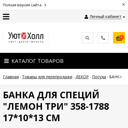
×
Полная версия сайта
Личный кабинет
Контакты
0
Оплата
КАТАЛОГ ТОВАРОВ
Доставка
Главная
-
Товары для перепродажи
-
ДЕКОР
-
Посуда
-
БАНКА ДЛ
Гарантия
и
возврат
БАНКА ДЛЯ СПЕЦИЙ
"ЛЕМОН ТРИ" 358-1788
Новости
17*10*13 СМ
Полезные